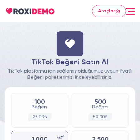
Araçlar
TikTok Beğeni Satın Al
TikTok platformu için sağlamış olduğumuz uygun fiyatlı
Beğeni paketlerimizi inceleyebilirsiniz.
100
500
Beğeni
Beğeni
25.00₺
50.00₺
1.000
2.500